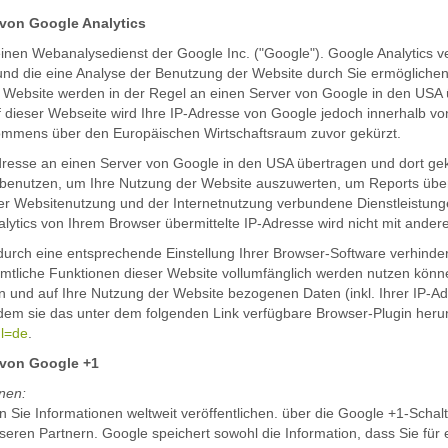
 von Google Analytics
inen Webanalysedienst der Google Inc. ("Google"). Google Analytics ve
nd die eine Analyse der Benutzung der Website durch Sie ermöglichen
 Website werden in der Regel an einen Server von Google in den USA ü
f dieser Webseite wird Ihre IP-Adresse von Google jedoch innerhalb vo
ommens über den Europäischen Wirtschaftsraum zuvor gekürzt.
dresse an einen Server von Google in den USA übertragen und dort gekü
 benutzen, um Ihre Nutzung der Website auszuwerten, um Reports über 
er Websitenutzung und der Internetnutzung verbundene Dienstleistun
lytics von Ihrem Browser übermittelte IP-Adresse wird nicht mit and
urch eine entsprechende Einstellung Ihrer Browser-Software verhindern
sämtliche Funktionen dieser Website vollumfänglich werden nutzen könn
 und auf Ihre Nutzung der Website bezogenen Daten (inkl. Ihrer IP-A
dem sie das unter dem folgenden Link verfügbare Browser-Plugin herunt
hl=de
.
 von Google +1
nen:
n Sie Informationen weltweit veröffentlichen. über die Google +1-Schal
seren Partnern. Google speichert sowohl die Information, dass Sie für