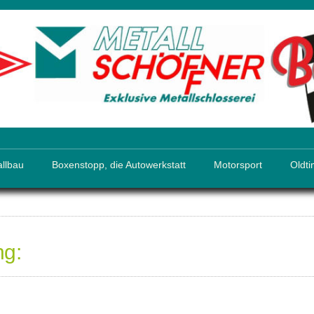
llbau
Boxenstopp, die Autowerkstatt
Motorsport
Oldti
ng: