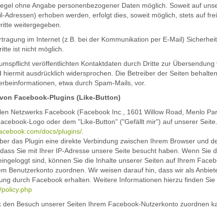
r Regel ohne Angabe personenbezogener Daten möglich. Soweit auf un
l-Adressen) erhoben werden, erfolgt dies, soweit möglich, stets auf fre
ritte weitergegeben.
tragung im Internet (z.B. bei der Kommunikation per E-Mail) Sicherhei
tte ist nicht möglich.
pflicht veröffentlichten Kontaktdaten durch Dritte zur Übersendung v
hiermit ausdrücklich widersprochen. Die Betreiber der Seiten behalten 
rbeinformationen, etwa durch Spam-Mails, vor.
 von Facebook-Plugins (Like-Button)
alen Netzwerks Facebook (Facebook Inc., 1601 Willow Road, Menlo Park,
ebook-Logo oder dem "Like-Button" ("Gefällt mir") auf unserer Seite
facebook.com/docs/plugins/
.
ber das Plugin eine direkte Verbindung zwischen Ihrem Browser und d
 dass Sie mit Ihrer IP-Adresse unsere Seite besucht haben. Wenn Sie 
ngeloggt sind, können Sie die Inhalte unserer Seiten auf Ihrem Faceb
 Benutzerkonto zuordnen. Wir weisen darauf hin, dass wir als Anbiete
ung durch Facebook erhalten. Weitere Informationen hierzu finden Sie
/policy.php
den Besuch unserer Seiten Ihrem Facebook-Nutzerkonto zuordnen kann